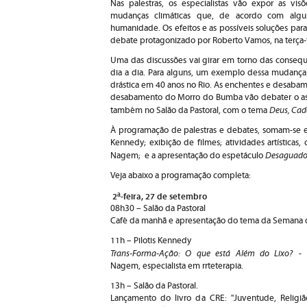
Nas palestras, os especialistas vão expor as visõ
mudanças climáticas que, de acordo com algu
humanidade. Os efeitos e as possíveis soluções para
debate protagonizado por Roberto Vamos, na terça-fei
Uma das discussões vai girar em torno das conseq
dia a dia. Para alguns, um exemplo dessa mudança 
drástica em 40 anos no Rio. As enchentes e desaba
desabamento do Morro do Bumba vão debater o assu
Deus, Cad
também no Salão da Pastoral, com o tema
À programação de palestras e debates, somam-se ex
Kennedy; exibição de filmes; atividades artística
Desaguado
Nagem; e a apresentação do espetáculo
Veja abaixo a programação completa:
2ª-feira, 27 de setembro
08h30 – Salão da Pastoral
Café da manhã e apresentação do tema da Semana da
11h – Pilotis Kennedy
Trans-Forma-Ação: O que está Além do Lixo?
- A
Nagem, especialista em rrteterapia.
13h – Salão da Pastoral.
Lançamento do livro da CRE: "Juventude, Religião