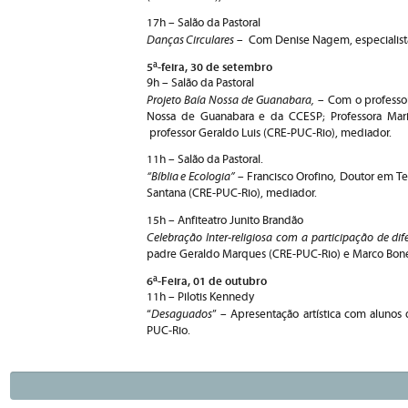
17h – Salão da Pastoral
Danças Circulares
– Com Denise Nagem, especialista
5ª-feira, 30 de setembro
9h – Salão da Pastoral
Projeto Baía Nossa de Guanabara,
– Com o professor
Nossa de Guanabara e da CCESP; Professora Mari
professor Geraldo Luis (CRE-PUC-Rio), mediador.
11h – Salão da Pastoral.
“Bíblia e Ecologia”
– Francisco Orofino, Doutor em Te
Santana (CRE-PUC-Rio), mediador.
15h – Anfiteatro Junito Brandão
Celebração Inter-religiosa com a participação de dife
padre Geraldo Marques (CRE-PUC-Rio) e Marco Bonel
6ª-Feira, 01 de outubro
11h – ­Pilotis Kennedy
Desaguados
“
” – Apresentação artística com alunos
PUC-Rio.