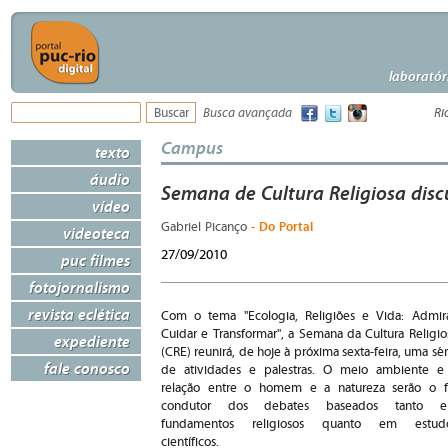
laboratór
Busca avançada
Ri
Campus
texto
áudio
Semana de Cultura Religiosa disc
vídeo
- Do Portal
Gabriel Picanço
videoteca
27/09/2010
puc filmes
fotojornalismo
revista eclética
Com o tema "Ecologia, Religiões e Vida: Admira
Cuidar e Transformar", a Semana da Cultura Religio
expediente
(CRE) reunirá, de hoje à próxima sexta-feira, uma sér
fale conosco
de atividades e palestras. O meio ambiente e
relação entre o homem e a natureza serão o f
condutor dos debates baseados tanto 
fundamentos religiosos quanto em estud
científicos.