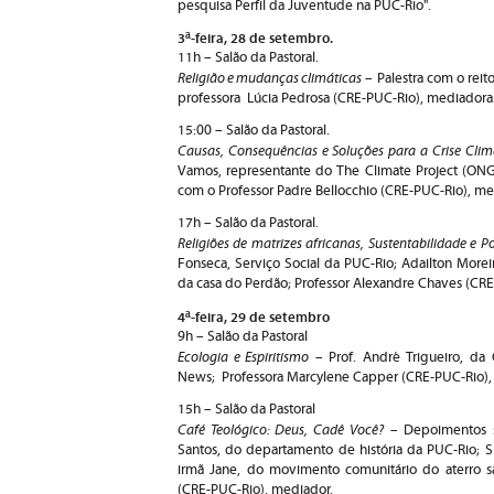
pesquisa Perfil da Juventude na PUC-Rio".
3ª-feira, 28 de setembro.
11h – Salão da Pastoral.
Religião e mudanças climáticas
– Palestra com o reito
professora Lúcia Pedrosa (CRE-PUC-Rio), mediadora
15:00 – Salão da Pastoral.
Causas, Consequências e Soluções para a Crise Clim
Vamos, representante do The Climate Project (ON
com o Professor Padre Bellocchio (CRE-PUC-Rio), me
17h – Salão da Pastoral.
Religiões de matrizes africanas, Sustentabilidade e Po
Fonseca, Serviço Social da PUC-Rio; Adailton Morei
da casa do Perdão; Professor Alexandre Chaves (CR
4ª-feira, 29 de setembro
9h – Salão da Pastoral
Ecologia e Espiritismo
– Prof. André Trigueiro, da
News; Professora Marcylene Capper (CRE-PUC-Rio),
15h – Salão da Pastoral
Café Teológico: Deus, Cadê Você?
– Depoimentos s
Santos, do departamento de história da PUC-Rio;
irmã Jane, do movimento comunitário do aterro sa
(CRE-PUC-Rio), mediador.