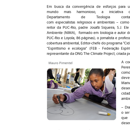
Em busca da convergência de esforços para 
mundo mais harmonioso, a iniciativa 
Departamento de Teologia conta
com especialistas religiosos e ambientais – como
reitor da PUC-Rio, padre Josafá Siqueira, S.J. El
Ambiente (NIMA), formado em biologia e autor de 
PUC-Rio e Loyola, 86 páginas); o jornalista e profe
cobertura ambiental, Editor-chefe do programa "Cid
“Espiritismo e ecologia” (FEB - Federação Espíri
representante da ONG The Climate Project, criada 
A coo
Mauro Pimentel
Perei
com
deve
Mari
dese
cida
ambi
– Di
o se
que 
dese