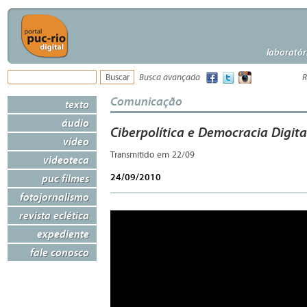
laboratór
Busca avançada
R
Comunicação
texto
áudio
Ciberpolítica e Democracia Digita
vídeo
Transmitido em 22/09
videoteca
24/09/2010
puc filmes
fotojornalismo
revista eclética
expediente
fale conosco