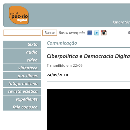
laboratór
Busca avançada
R
Comunicação
texto
áudio
Ciberpolítica e Democracia Digital
vídeo
Transmitido em 22/09
videoteca
24/09/2010
puc filmes
fotojornalismo
revista eclética
expediente
fale conosco