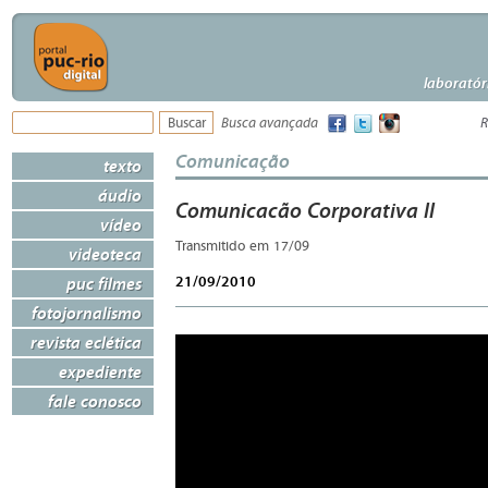
laboratór
Busca avançada
R
Comunicação
texto
áudio
Comunicacão Corporativa II
vídeo
Transmitido em 17/09
videoteca
21/09/2010
puc filmes
fotojornalismo
revista eclética
expediente
fale conosco