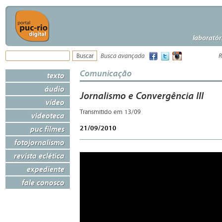
laboratór
Busca avançada
R
Comunicação
texto
áudio
Jornalismo e Convergência III
vídeo
Transmitido em 13/09
videoteca
21/09/2010
puc filmes
fotojornalismo
revista eclética
expediente
fale conosco