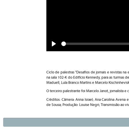
Seek
Play
Ciclo de palestras "Desafios de jornais e revistas n
na sala 102-K do Edifício Kennedy, para as turmas d
Maduell, Lula Branco Martins e Marcelo Kischinhevisk
O terceiro palestrante foi Marcelo Janot, jornalista e 
Créditos: Câmera: Anna Israel; Ana Carolina Avena e
de Sousa; Produção: Louise Negri; Transmissão ao v