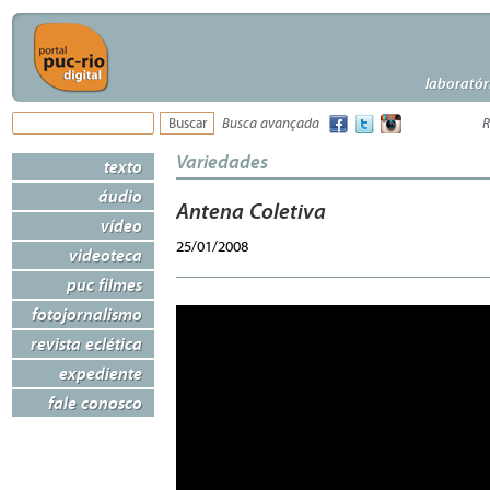
laboratór
Busca avançada
R
Variedades
texto
áudio
Antena Coletiva
vídeo
25/01/2008
videoteca
puc filmes
fotojornalismo
revista eclética
expediente
fale conosco