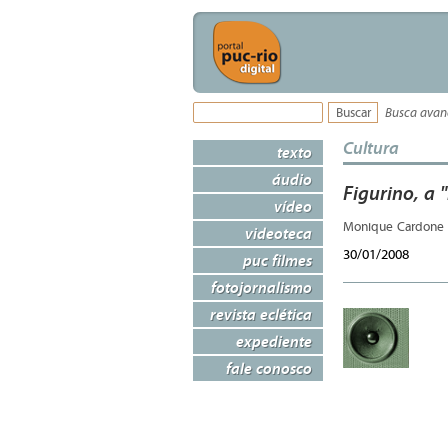
Busca ava
Cultura
texto
áudio
Figurino, a
vídeo
Monique Cardone
videoteca
30/01/2008
puc filmes
fotojornalismo
revista eclética
expediente
fale conosco