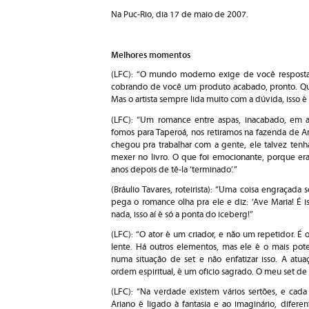
Na Puc-Rio, dia 17 de maio de 2007.
Melhores momentos
(LFC): “O mundo moderno exige de você respostas
cobrando de você um produto acabado, pronto. Qu
Mas o artista sempre lida muito com a dúvida, isso 
(LFC): “Um romance entre aspas, inacabado, em a
fomos para Taperoá, nos retiramos na fazenda de Ar
chegou pra trabalhar com a gente, ele talvez tenh
mexer no livro. O que foi emocionante, porque era
anos depois de tê-la ‘terminado’.”
(Bráulio Tavares, roteirista): “Uma coisa engraçad
pega o romance olha pra ele e diz: ‘Ave Maria! É 
nada, isso aí é só a ponta do iceberg!”
(LFC): “O ator é um criador, e não um repetidor. É
lente. Há outros elementos, mas ele é o mais pote
numa situação de set e não enfatizar isso. A at
ordem espiritual, é um oficio sagrado. O meu set 
(LFC): “Na verdade existem vários sertões, e cad
Ariano é ligado à fantasia e ao imaginário, difer