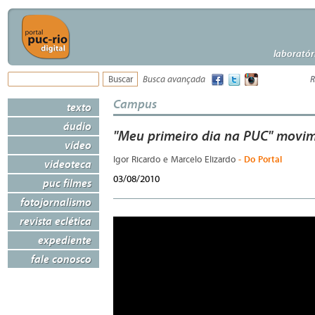
laboratór
Busca avançada
R
Campus
texto
áudio
"Meu primeiro dia na PUC" movim
vídeo
- Do Portal
Igor Ricardo e Marcelo Elizardo
videoteca
03/08/2010
puc filmes
fotojornalismo
revista eclética
expediente
fale conosco