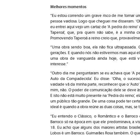
Melhores momentos
“Eu estou correndo um grave risco de me tornar u
pessoa vaidosa. Logo que cheguei me disseram: ‘O
eu entrei aqui vejo um cartaz de ‘A pedra do reino
Taperoá’, que, pra quem não sabe, é a minha ci
Promovendo Taperoá a reino creio que, provavelment
“Uma obra sendo boa, ela não fica ultrapassada.
gerações. E quando nós não estivermos mais aqui ele
uma obra de vanguarda ainda hoje, que está vi
interesse.”
“Outro dia me perguntaram se eu achava que ‘A ped
Auto da Compadecida’. Eu disse: ‘Olha, o suces
vaidade vã da minha parte, reconhecer que o ‘Auto’
mim, não. O poder de comunicação dele se deve às h
E isto não está muito presente na ‘Pedra do reino’, 
um público tão grande. De uma coisa pode ter certez
ideal é quando a obra reúne as duas coisas, mas, se ti
“Eu entendo o Clássico, o Romântico e o Barroco
Barroco só na época em que ele predominava, a vis
18. Eu acho que alguns dos maiores artistas brasil
Lobos é um Barroco. Guimarães Rosa também. O que i