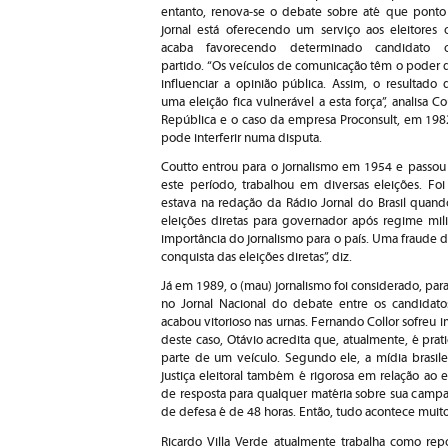
entanto, renova-se o debate sobre até que ponto
jornal está oferecendo um serviço aos eleitores 
acaba favorecendo determinado candidato 
partido. “Os veículos de comunicação têm o poder 
influenciar a opinião pública. Assim, o resultado 
uma eleição fica vulnerável a esta força”, analisa 
República e o caso da empresa Proconsult, em 19
pode interferir numa disputa.
Coutto entrou para o jornalismo em 1954 e passou 
este período, trabalhou em diversas eleições. Foi
estava na redação da Rádio Jornal do Brasil quand
eleições diretas para governador após regime mil
importância do jornalismo para o país. Uma fraude 
conquista das eleições diretas”, diz.
Já em 1989, o (mau) jornalismo foi considerado, para 
no Jornal Nacional do debate entre os candidato
acabou vitorioso nas urnas. Fernando Collor sofre
deste caso, Otávio acredita que, atualmente, é prat
parte de um veículo. Segundo ele, a mídia brasilei
justiça eleitoral também é rigorosa em relação ao 
de resposta para qualquer matéria sobre sua campan
de defesa é de 48 horas. Então, tudo acontece muito 
Ricardo Villa Verde atualmente trabalha como repó