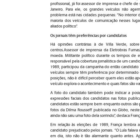
profissional, já foi assessor de imprensa e chefe d
Janeiro. Para ele, os grandes veículos não ag
problema está nas cidades pequenas: “No interior d
maioria dos veículos de comunicação nesses lugar
aliados político”.
Os jornais têm preferências por candidatos
Há opiniões contrárias à de Villa Verde, sobr
centros.Assessor de imprensa da Eletrobras Furna
moeda. Militante político durante os tempos de es
responsável pela cobertura jornalística de um candi
1989, participou da campanha do então candidato Lu
veículos sempre têm preferência por determinado c
posições, não é difícil perceber quem eles estão ap
veículo explora o acontecimento e quais fatos são val
A foto do candidato também pode indicar a posiçã
expressões faciais dos candidatos nas fotos public
candidatos estão sempre bem enquanto outros são pre
Globo
fotos da Dilma Rousseff publicada no
, nest
ainda não saiu uma foto dela sorrindo”, destaca Franç
Em relação às eleições de 1989, França lembra 
candidato prejudicado pelos jornais. “O Lula falava 
em dia, isto não é tão alarmante quanto antes. A