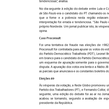
tendenciosas”, analisa.
No dia seguinte à edição do debate entre Lula e Co
de São Paulo
era o candidato do PT chamando os nor
que a fome e a pobreza nesta região estavam 
interpretação foi errada e tendenciosa. “São Paul
próprio Nordeste. Um jornal publicar isto, às vésper
opina.
Caso Proconsult
Foi uma tentativa de fraude nas eleições de 198
Proconsult foi contratada para apurar os votos do es
do Partido Democrático Trabalhista (PDT), Leonel Br
em branco para o candidato do Partido Democrático 
um esquema de apuração somente para o governo,
disputa. A apuração dos votos era lenta e a Rádio JB
as parciais que anunciava e os constantes boletins do
Eleições 89
Às vésperas da votação, a Rede Globo promoveu um 
Partido dos Trabalhadores (PT), e Fernando Collor, 
seguinte, uma edição do debate foi ao ar no Jornal
acabou se tornando, segundo a avaliação de espe
presidente da República.