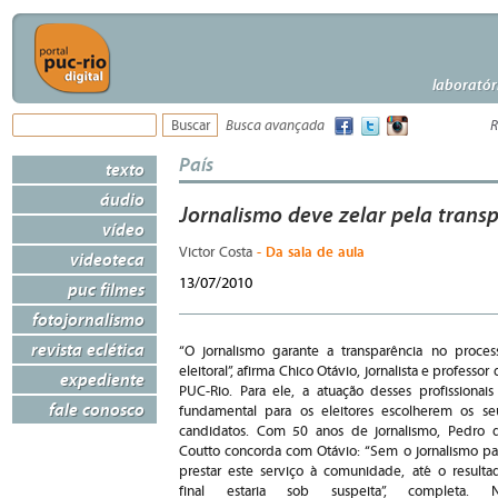
laboratór
Busca avançada
R
País
texto
áudio
Jornalismo deve zelar pela transp
vídeo
- Da sala de aula
Victor Costa
videoteca
13/07/2010
puc filmes
fotojornalismo
revista eclética
“O jornalismo garante a transparência no proces
eleitoral”, afirma Chico Otávio, jornalista e professor 
expediente
PUC-Rio. Para ele, a atuação desses profissionais
fale conosco
fundamental para os eleitores escolherem os se
candidatos. Com 50 anos de jornalismo, Pedro 
Coutto concorda com Otávio: “Sem o jornalismo pa
prestar este serviço à comunidade, até o resulta
final estaria sob suspeita”, completa. 