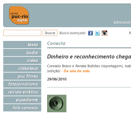
laboratór
Busca avançada
R
Conecta
texto
áudio
Dinheiro e reconhecimento cheg
vídeo
Conrado Bravo e Renata Bulhões (reportagem), Isab
videoteca
- Da sala de aula
(edição)
puc filmes
29/06/2010
fotojornalismo
revista eclética
expediente
fale conosco