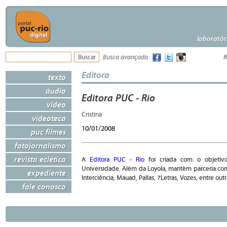
laboratór
Busca avançada
R
Editora
texto
áudio
Editora PUC - Rio
vídeo
Cristina
videoteca
10/01/2008
puc filmes
fotojornalismo
revista eclética
A
Editora PUC - Rio
foi criada com o objetiv
Universidade. Além da Loyola, mantém parceria co
expediente
Interciência, Mauad, Pallas, 7Letras, Vozes, entre outr
fale conosco