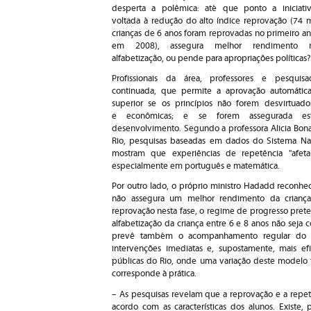
desperta a polêmica: até que ponto a iniciativ
voltada à redução do alto índice reprovação (74 m
crianças de 6 anos foram reprovadas no primeiro an
em 2008), assegura melhor rendimento 
alfabetização, ou pende para apropriações políticas
Profissionais da área, professores e pesqu
continuada, que permite a aprovação automátic
superior se os princípios não forem desvirtuado
e econômicas; e se forem assegurada es
desenvolvimento. Segundo a professora Alicia Bo
Rio, pesquisas baseadas em dados do Sistema Nac
mostram que experiências de repetência "afeta
especialmente em português e matemática.
Por outro lado, o próprio ministro Hadadd reconh
não assegura um melhor rendimento da criança 
reprovação nesta fase, o regime de progresso pret
alfabetização da criança entre 6 e 8 anos não seja
prevê também o acompanhamento regular do r
intervenções imediatas e, supostamente, mais ef
públicas do Rio, onde uma variação deste modelo 
corresponde à prática.
– As pesquisas revelam que a reprovação e a repet
acordo com as características dos alunos. Existe