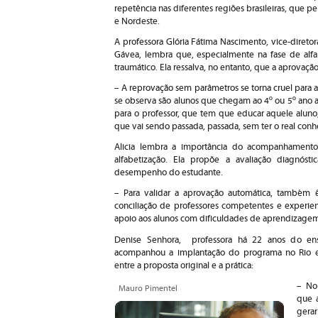
repetência nas diferentes regiões brasileiras, que p
e Nordeste.
A professora Glória Fátima Nascimento, vice-direto
Gávea, lembra que, especialmente na fase de alfa
traumático. Ela ressalva, no entanto, que a aprovaçã
– A reprovação sem parâmetros se torna cruel para
se observa são alunos que chegam ao 4º ou 5º ano a
para o professor, que tem que educar aquele aluno,
que vai sendo passada, passada, sem ter o real con
Alicia lembra a importância do acompanhamento
alfabetização. Ela propõe a avaliação diagnóst
desempenho do estudante.
– Para validar a aprovação automática, também é
conciliação de professores competentes e experien
apoio aos alunos com dificuldades de aprendizagem 
Denise Senhora, professora há 22 anos do ens
acompanhou a implantação do programa no Rio e
entre a proposta original e a prática:
– No 
Mauro Pimentel
que a
gera