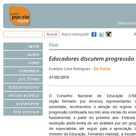
laboratór
Busca avançada
R
País
texto
áudio
Educadores discutem progressão
vídeo
- Do Portal
Evandro Lima Rodrigues
videoteca
31/05/2010
puc filmes
fotojornalismo
revista eclética
O Conselho Nacional de Educação (CNE
orgão formado por diversos representantes 
expediente
sociedade, recomendou a adoção do regime 
fale conosco
progressão continuada nos três anos iniciais do ensi
fundamental, a partir do próximo ano. Embora
resolução ainda tenha de ser avaliada por um gru
de especialistas até seguir para a apreciação 
ministro da Educação, Fernando Haddad, a iniciati