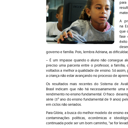
para
resu
mater
A pr
na E
que o
fase 
êxi
desen
governo e família. Pois, lembra Adriana, as dificul
– É um impasse quando o aluno não consegue alcan
preciso uma parceria entre o professor, a família
voltados a melhor a qualidade de ensino. Só assim,
a criança não estar avançando no processo de apren
Os resultados mais recentes do Sistema de Ava
Brasil indicam que não há necessariamente uma r
rendimento no ensino fundamental. O fraco desempe
série (5º ano do ensino fundamental de 9 anos) pel
em ciclos não seriados.
Para Glória, a busca do melhor modelo de ensino e
contaminações políticas, econômicas e ideológi
continuada pode ser um bom caminho, "se for levada