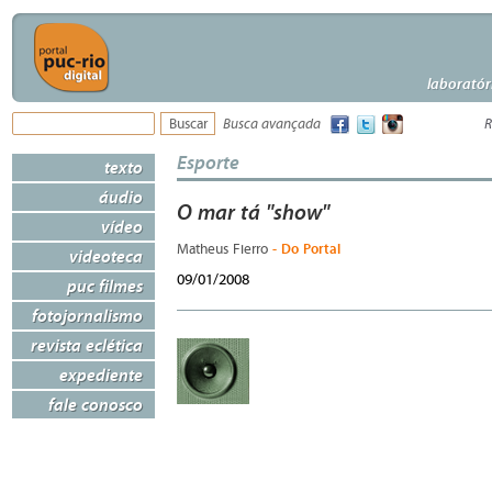
laboratór
Busca avançada
R
Esporte
texto
áudio
O mar tá "show"
vídeo
- Do Portal
Matheus Fierro
videoteca
09/01/2008
puc filmes
fotojornalismo
revista eclética
expediente
fale conosco