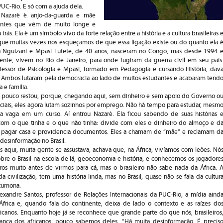
PUC-Rio. E só com a ajuda dela.
 Nazaré é anjo-da-guarda e mãe
antes que vêm de muito longe e
rás. Ela é um símbolo vivo da forte relação entre a história e a cultura brasileiras 
 que muitas vezes nos esqueçamos de que essa ligação existe ou do quanto ela 
 Nguizani e Mpasi Lutete, de 40 anos, nasceram no Congo, mas desde 1994 
ente, vivem no Rio de Janeiro, para onde fugiram da guerra civil em seu país
essor de Psicologia e Mpasi, formado em Pedagogia e cursando História, dav
s. Ambos lutaram pela democracia ao lado de muitos estudantes e acabaram tend
 e família.
 pouco restou, porque, chegando aqui, sem dinheiro e sem apoio do Governo o
ciais, eles agora lutam sozinhos por emprego. Não há tempo para estudar, mesm
vaga em um curso. Aí entrou Nazaré. Ela ficou sabendo de suas histórias 
 com o que tinha e o que não tinha: divide com eles o dinheiro do almoço e d
 pagar casa e providencia documentos. Eles a chamam de “mãe” e reclamam d
 desinformação no Brasil.
qui, muita gente se assustava, achava que, na África, vivíamos com leões. Nó
re o Brasil na escola de lá, geoeconomia e história, e conhecemos os jogadore
iros muito antes de virmos para cá, mas o brasileiro não sabe nada da África. 
da civilização, tem uma história linda, mas no Brasil, quase não se fala da cultur
atumona.
Alexandre Santos, professor de Relações Internacionais da PUC-Rio, a mídia aind
frica e, quando fala do continente, deixa de lado o contexto e as raízes do
icanos. Enquanto hoje já se reconhece que grande parte do que nós, brasileiros
nça dos africanos, pouco sabemos deles. “Há muita desinformação. É precis