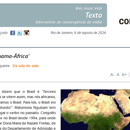
leia, ouça, veja
Texto
laboratório de convergência de mídia
nçada
Rio de Janeiro, 6 de agosto de 2026
mama-África’
- Da sala de aula
iqueira
A-
A
A+
s dizem que o Brasil é ‘Terceiro
 se vêem assim, mas nós africanos,
era
mos o Brasil. Para nós, o Brasil
Mundo’”. Matumona Nguizani tem
ugar o verbo no passado. Congolês
ve no Brasil desde 1994, para onde
e Dona Maria de Nazaré Freitas, de
ria do Departamento de Admissão e