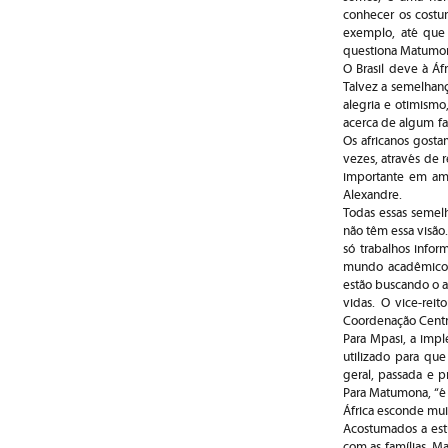
conhecer os costum
exemplo, até que 
questiona Matumona
O Brasil deve à Áf
Talvez a semelhanç
alegria e otimism
acerca de algum fa
Os africanos gosta
vezes, através de r
importante em amb
Alexandre.
Todas essas semelh
não têm essa visã
só trabalhos infor
mundo acadêmico, 
estão buscando o a
vidas. O vice-rei
Coordenação Centra
Para Mpasi, a impl
utilizado para que
geral, passada e p
Para Matumona, “é 
África esconde muita
Acostumados a est
com as famílias, 