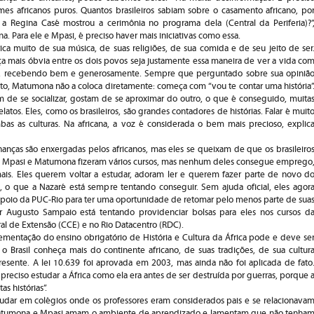
es africanos puros. Quantos brasileiros sabiam sobre o casamento africano, po
a Regina Casé mostrou a cerimônia no programa dela (Central da Periferia)?”
. Para ele e Mpasi, é preciso haver mais iniciativas como essa.
rica muito de sua música, de suas religiões, de sua comida e de seu jeito de ser
a mais óbvia entre os dois povos seja justamente essa maneira de ver a vida co
o, recebendo bem e generosamente. Sempre que perguntado sobre sua opiniã
to, Matumona não a coloca diretamente: começa com “vou te contar uma história”
m de se socializar, gostam de se aproximar do outro, o que é conseguido, muita
elatos. Eles, como os brasileiros, são grandes contadores de histórias. Falar é muit
as as culturas. Na africana, a voz é considerada o bem mais precioso, explic
anças são enxergadas pelos africanos, mas eles se queixam de que os brasileiro
o. Mpasi e Matumona fizeram vários cursos, mas nenhum deles consegue emprego
mais. Eles querem voltar a estudar, adoram ler e querem fazer parte de novo d
o que a Nazaré está sempre tentando conseguir. Sem ajuda oficial, eles agor
poio da PUC-Rio para ter uma oportunidade de retomar pelo menos parte de sua
tor Augusto Sampaio está tentando providenciar bolsas para eles nos cursos d
l de Extensão (CCE) e no Rio Datacentro (RDC).
ementação do ensino obrigatório de História e Cultura da África pode e deve se
 o Brasil conheça mais do continente africano, de suas tradições, de sua cultur
resente. A lei 10.639 foi aprovada em 2003, mas ainda não foi aplicada de fato
preciso estudar a África como ela era antes de ser destruída por guerras, porque 
s histórias”.
udar em colégios onde os professores eram considerados pais e se relacionava
Matumona e Mpasi amam o ambiente de aprendizado e lamentam que não tenha