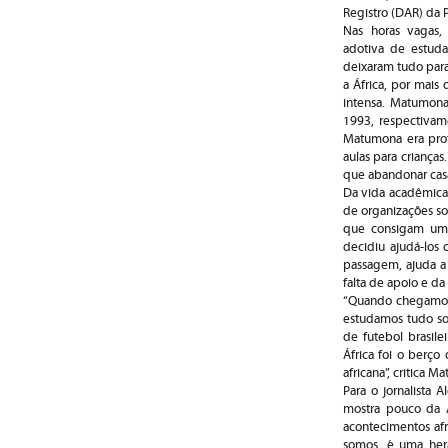
Registro (DAR) da 
Nas horas vagas,
adotiva de estud
deixaram tudo para t
a África, por mais
intensa. Matumona
1993, respectivam
Matumona era prof
aulas para criança
que abandonar casa
Da vida acadêmica
de organizações so
que consigam uma 
decidiu ajudá-los
passagem, ajuda a
falta de apoio e da
“Quando chegamos a
estudamos tudo sob
de futebol brasile
África foi o berço 
africana”, critica M
Para o jornalista 
mostra pouco da Á
acontecimentos afr
somos, é uma hera