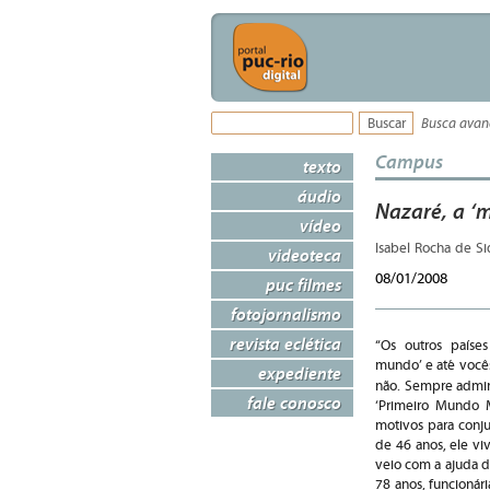
Busca ava
Campus
texto
áudio
Nazaré, a ‘
vídeo
Isabel Rocha de S
videoteca
08/01/2008
puc filmes
fotojornalismo
revista eclética
“Os outros paíse
mundo’ e até vocês
expediente
não. Sempre admira
fale conosco
‘Primeiro Mundo 
motivos para conj
de 46 anos, ele vi
veio com a ajuda d
78 anos, funcioná