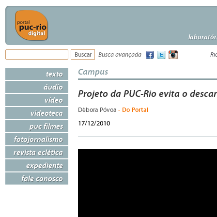
laboratór
Busca avançada
Ri
Campus
texto
áudio
Projeto da PUC-Rio evita o descar
vídeo
- Do Portal
Débora Póvoa
videoteca
17/12/2010
puc filmes
fotojornalismo
revista eclética
expediente
fale conosco