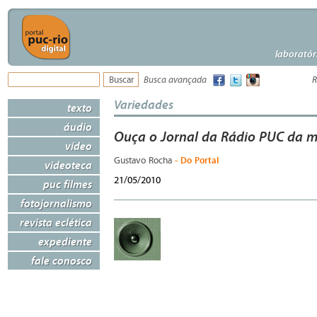
laboratór
Busca avançada
R
Variedades
texto
áudio
Ouça o Jornal da Rádio PUC da m
vídeo
- Do Portal
Gustavo Rocha
videoteca
21/05/2010
puc filmes
fotojornalismo
revista eclética
expediente
fale conosco