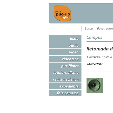
Busca ava
Campus
texto
áudio
Retomada de
vídeo
Alexandre Costa e
videoteca
24/05/2010
puc filmes
fotojornalismo
revista eclética
expediente
fale conosco