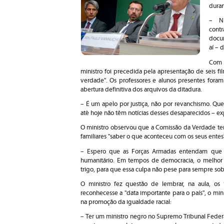
duran
– Ni
cont
docum
aí – 
Com 
ministro foi precedida pela apresentação de seis 
verdade". Os professores e alunos presentes foram
abertura definitiva dos arquivos da ditadura.
– É um apelo por justiça, não por revanchismo. Que
até hoje não têm notícias desses desaparecidos – ex
O ministro observou que a Comissão da Verdade tem
familiares "saber o que aconteceu com os seus entes
– Espero que as Forças Armadas entendam que 
humanitário. Em tempos de democracia, o melhor pa
trigo, para que essa culpa não pese para sempre sob
O ministro fez questão de lembrar, na aula, os
reconhecesse a "data importante para o país", o mini
na promoção da igualdade racial:
– Ter um ministro negro no Supremo Tribunal Fede