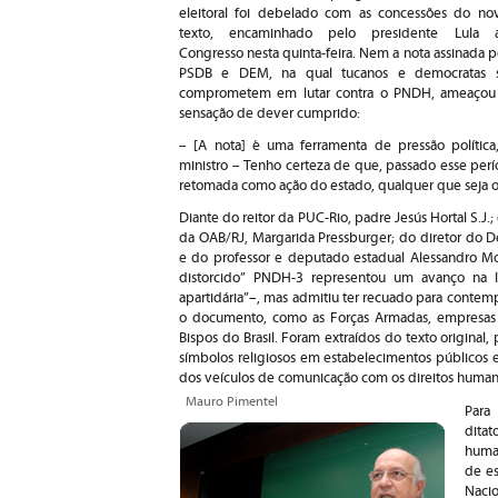
eleitoral foi debelado com as concessões do no
texto, encaminhado pelo presidente Lula 
Congresso nesta quinta-feira. Nem a nota assinada p
PSDB e DEM, na qual tucanos e democratas 
comprometem em lutar contra o PNDH, ameaçou
sensação de dever cumprido:
– [A nota] é uma ferramenta de pressão política
ministro – Tenho certeza de que, passado esse perío
retomada como ação do estado, qualquer que seja o 
Diante do reitor da PUC-Rio, padre Jesús Hortal S.J
da OAB/RJ, Margarida Pressburger; do diretor do De
e do professor e deputado estadual Alessandro Mo
distorcido” PNDH-3 representou um avanço na l
apartidária”–, mas admitiu ter recuado para contem
o documento, como as Forças Armadas, empresas 
Bispos do Brasil. Foram extraídos do texto original
símbolos religiosos em estabelecimentos públicos
dos veículos de comunicação com os direitos huma
Mauro Pimentel
Para
ditat
human
de e
Nacio