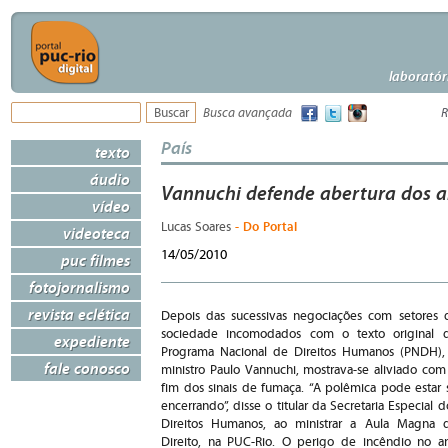
laboratór
Busca avançada
R
País
texto
áudio
Vannuchi defende abertura dos a
vídeo
- Do Portal
Lucas Soares
videoteca
14/05/2010
puc filmes
fotojornalismo
revista eclética
Depois das sucessivas negociações com setores 
sociedade incomodados com o texto original 
expediente
Programa Nacional de Direitos Humanos (PNDH),
fale conosco
ministro Paulo Vannuchi, mostrava-se aliviado com
fim dos sinais de fumaça. “A polêmica pode estar 
encerrando”, disse o titular da Secretaria Especial d
Direitos Humanos, ao ministrar a Aula Magna 
Direito, na PUC-Rio. O perigo de incêndio no a