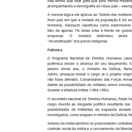
mas temos que lutar para que pelo menos metade d
acompanhando a demografia do nosso país – exempl
A mesma lógica ele aplicou ao "direito das mulheres
Num país em que a metade da população é do se
feminino, Vannuchi classificou como inadmissível
fato de apenas 1% delas estar à frente de grand
empresas. O ministro defendeu ainda
“reconstituição” dos povos indígenas.
Polêmica
O Programa Nacional de Direitos Humanos caus
polêmica desde o anúncio de seu lançamento. 
janeiro desse ano, o ministro da Defesa, Nels
Jobim, ameaçou deixar o cargo se o projeto origin
não fosse alterado. Comandantes das Forças Arma
diante da possibilidade de militares serem invest
durante a ditadura militar (1964-1985).
O secretário nacional de Direitos Humanos, Paulo V
cargo devido ao desgaste político resultante das 
possibilidade de militantes da esquerda armada 
investigados, como exigiam o ministro da Defesa, N
Setores da mídia também se posicionaram contrári
controle social da mídia e o cerceamento da liberda