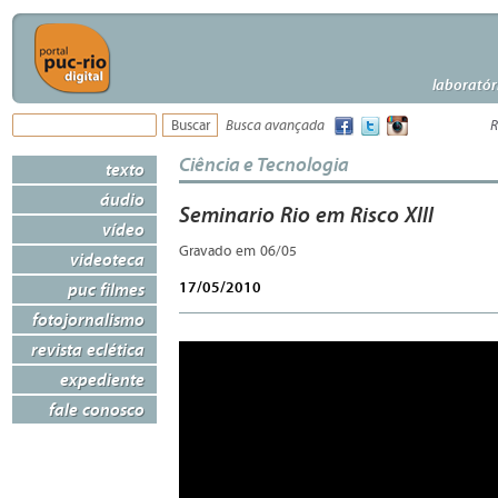
laboratór
Busca avançada
R
Ciência e Tecnologia
texto
áudio
Seminario Rio em Risco XIII
vídeo
Gravado em 06/05
videoteca
17/05/2010
puc filmes
fotojornalismo
revista eclética
expediente
fale conosco