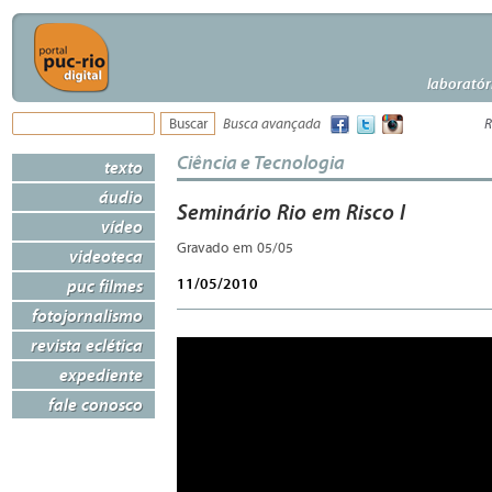
laboratór
Busca avançada
R
Ciência e Tecnologia
texto
áudio
Seminário Rio em Risco I
vídeo
Gravado em 05/05
videoteca
11/05/2010
puc filmes
fotojornalismo
revista eclética
expediente
fale conosco