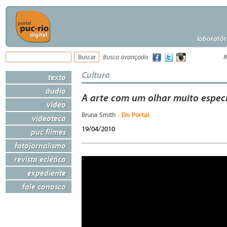
laboratór
Busca avançada
R
Cultura
texto
áudio
A arte com um olhar muito espec
vídeo
- Do Portal
Bruna Smith
videoteca
19/04/2010
puc filmes
fotojornalismo
revista eclética
expediente
fale conosco