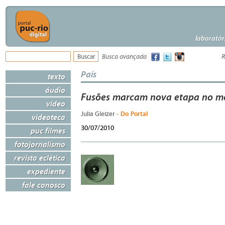
laboratór
Busca avançada
R
País
texto
áudio
Fusões marcam nova etapa no me
vídeo
- Do Portal
Julia Gleizer
videoteca
30/07/2010
puc filmes
fotojornalismo
revista eclética
expediente
fale conosco