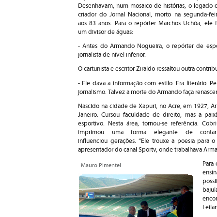
Desenhavam, num mosaico de histórias, o legado 
criador do Jornal Nacional, morto na segunda-feir
aos 83 anos. Para o repórter Marchos Uchôa, ele f
um divisor de águas:
- Antes do Armando Nogueira, o repórter de espo
jornalista de nível inferior.
O cartunista e escritor Ziraldo ressaltou outra contrib
- Ele dava a informação com estilo. Era literário
jornalismo. Talvez a morte do Armando faça renascer 
Nascido na cidade de Xapuri, no Acre, em 1927, A
Janeiro. Cursou faculdade de direito, mas a pai
esportivo. Nesta área, tornou-se referência. C
imprimou uma forma elegante de contar 
influenciou gerações. “Ele trouxe a poesia para o 
apresentador do canal Sportv, onde trabalhava Arm
Para 
Mauro Pimentel
ens
possi
baju
encon
Leila