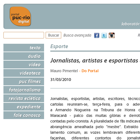
laboratór
Busca avançada
R
Esporte
texto
áudio
Jornalistas, artistas e esportis
vídeo
- Do Portal
Mauro Pimentel
videoteca
31/03/2010
puc filmes
fotojornalismo
revista eclética
Jornalistas, esportistas, artistas, escritores, técnico
cartolas reuniram-se, terça-feira, para o ade
expediente
a Armando Nogueira na Tribuna de Honra 
fale conosco
Maracanã - palco das muitas glórias e derrot
contadas pelo cronista. A pluralidade de fãs indicava
abrangência amealhada pelo "mestre". Extraído
lamento comum, as vozes lembravam diferent
façanhas, diferentes contortos do jornalist