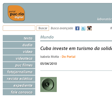
laboratór
Busca avançada
R
Mundo
texto
áudio
Cuba investe em turismo da soli
vídeo
- Do Portal
Isabela Motta
videoteca
05/04/2010
puc filmes
fotojornalismo
revista eclética
expediente
fale conosco