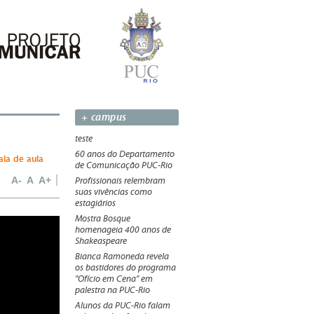
+ campus
teste
60 anos do Departamento
ala de aula
de Comunicação PUC-Rio
A-
A
A+
Profissionais relembram
suas vivências como
estagiários
Mostra Bosque
Reprodução/TV
homenageia 400 anos de
Shakeaspeare
Bianca Ramoneda revela
os bastidores do programa
"Ofício em Cena" em
palestra na PUC-Rio
Alunos da PUC-Rio falam