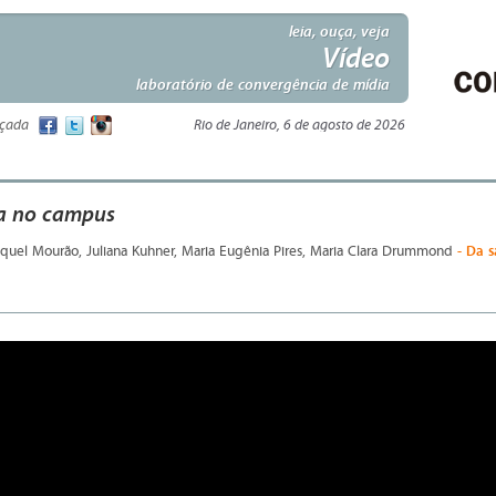
leia, ouça, veja
Vídeo
laboratório de convergência de mídia
nçada
Rio de Janeiro, 6 de agosto de 2026
a no campus
- Da s
quel Mourão, Juliana Kuhner, Maria Eugênia Pires, Maria Clara Drummond