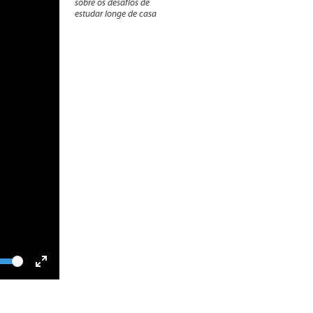
sobre os desafios de
estudar longe de casa
lume
Toggle
Fullscreen