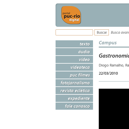
Busca ava
Campus
texto
áudio
Gastronomi
vídeo
Diogo Ramalho, Ra
videoteca
22/03/2010
puc filmes
fotojornalismo
revista eclética
expediente
fale conosco