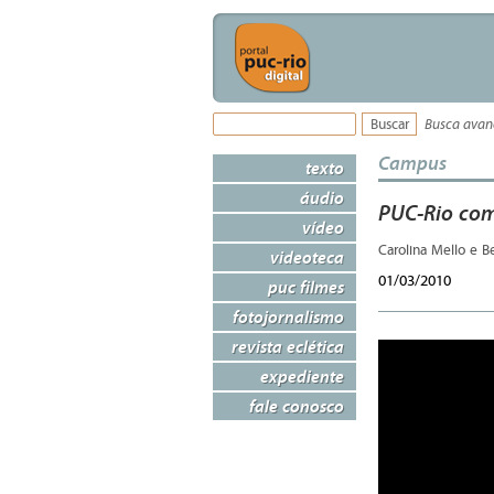
Busca ava
Campus
texto
áudio
PUC-Rio com
vídeo
Carolina Mello e B
videoteca
01/03/2010
puc filmes
fotojornalismo
revista eclética
expediente
fale conosco