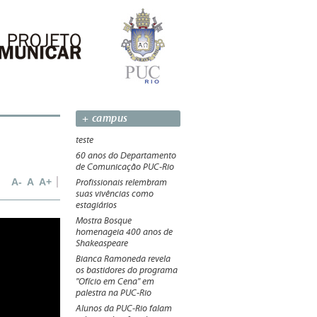
+ campus
teste
60 anos do Departamento
de Comunicação PUC-Rio
A-
A
A+
Profissionais relembram
suas vivências como
estagiários
Mostra Bosque
Reprodução/TV
homenageia 400 anos de
Shakeaspeare
Bianca Ramoneda revela
os bastidores do programa
"Ofício em Cena" em
palestra na PUC-Rio
Alunos da PUC-Rio falam