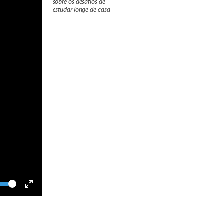
sobre os desafios de
estudar longe de casa
lume
Toggle
Fullscreen