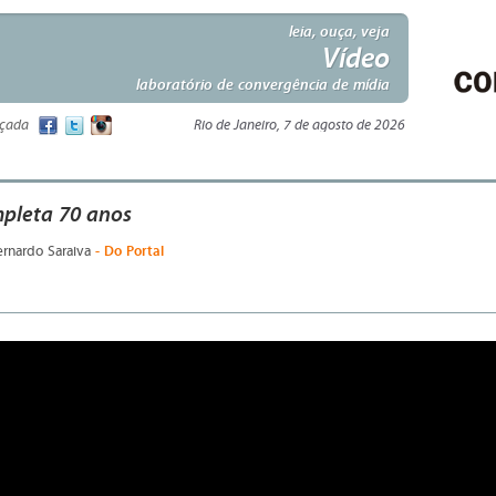
leia, ouça, veja
Vídeo
laboratório de convergência de mídia
nçada
Rio de Janeiro, 7 de agosto de 2026
pleta 70 anos
- Do Portal
ernardo Saraiva