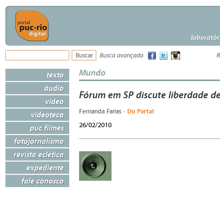
laboratór
Busca avançada
R
Mundo
texto
áudio
Fórum em SP discute liberdade d
vídeo
- Do Portal
Fernanda Farias
videoteca
26/02/2010
puc filmes
fotojornalismo
revista eclética
expediente
fale conosco