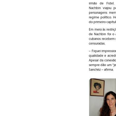
irmão de Fidel.
Nachbin viajou p
personagens mem
regime político. H
do primeiro capítul
Em meio às restriç
de Nachbin foi o 
cubanos recebem n
censuradas.
– Fiquei impressi
qualidade e acred
Apesar da conexão 
sempre dão um “jei
Sanchéz – afirma.