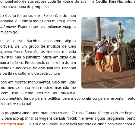
acompanhado de sua esposa Ludmila Rosa e de sua filha Cecília. Para Nachbin, 
 uma nova etapa do programa.
 a Cecília foi sensacional. Foi o início do meu
rograma. A Ludmila me ajudou muito quando
oad movie
. Espero que nas próximas viagens
am comigo.
de e outra, Nachbin encontrou alguns
oráveis. De um grupo de músicos de Cien
gueira Yoani Sanchéz, as histórias de vida
evistas. Mas o jornalista insiste em dizer que
grama turístico. Preocupado em ir além de um
entos históricos e belezas naturais, Nachbin
partida o cotidiano de cada cultura.
pado em mostrar monumentos. Caso um lugar
r no meu caminho, vou mostrar, mas não me
com isso. Prefiro ater-me ao dia-a-dia.
ocumentário tende para a política, para a economia ou para o esporte. Tent
har sobre cada país.
o programa ainda tem mais uma chance. O canal Futura irá reprisá-lo de hoje 
h. E para acompanhar as viagens de Luís Nachbin e rever alguns programas, bast
Passagem para...
.
Além dos vídeos, é possível ver fotos e ainda conversar com 