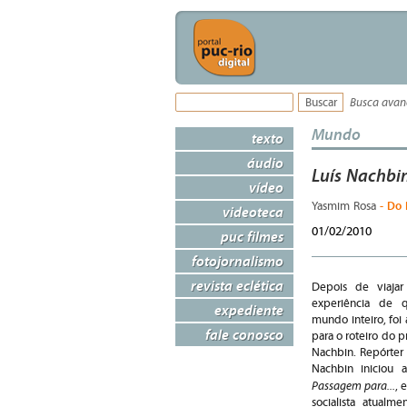
Busca ava
Mundo
texto
áudio
Luís Nachbi
vídeo
- Do 
Yasmim Rosa
videoteca
01/02/2010
puc filmes
fotojornalismo
revista eclética
Depois de viaja
experiência de 
expediente
mundo inteiro, foi 
fale conosco
para o roteiro do p
Nachbin. Repórter
Nachbin iniciou
Passagem para...
, 
socialista atual