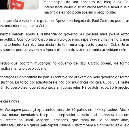
e participei de um encontro de blogueiros. Fo
interessante vê-los discutir vários temas e saber que 
maioria deles não pode acessar o próprio site.
em quando o assunto é o governo. Apesar da chegada de Raúl Castro ao poder, a
s ainda não chegaram a Cuba.
evistas percebi apoio e resistência ao governo. As pessoas mais jovens estã
ura política. Quando Raúl Castro assumiu o governo, esperava-se uma melhora, ma
á muito lento. Essa abertura ainda não tem uma expressão clara em Cuba. Já a
as apoiam porque viveram a época de ouro do sistema e ainda acreditam nele 
preciso que ocorram mudanças no governo de Raúl Castro, porém, de form
r radicalmente o povo cubano.
daptações significativas no país. O controle social exercido pelo governo da form
justifica. Eu torço por adaptações e não por mudanças radicais. Cuba vive nest
 e não posso dizer que só aconteceram coisas ruins. Há os dois lados. Só é precis
de cara nova
Passagem para...
04,
já apresentou mais de 50 países em 144 episódios. Mas 
traz muitas novidades. No primeiro episódio, a tradicional entrevista com u
cou restrita ao Brasil. Magalys Fernandez, que mora no Rio há nove anos
lista até Cuba e o guiou pela capital Havana. Esta também é a primeira vez que 