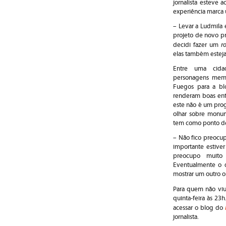
jornalista esteve 
experiência marca
– Levar a Ludmila e
projeto de novo p
r
decidi fazer um
elas também estej
Entre uma cida
personagens mem
Fuegos para a blo
renderam boas entr
este não é um pro
olhar sobre monum
tem como ponto de 
– Não fico preocu
importante estive
preocupo muito 
Eventualmente o d
mostrar um outro ol
Para quem não viu 
quinta-feira às 23
acessar o blog do
jornalista.