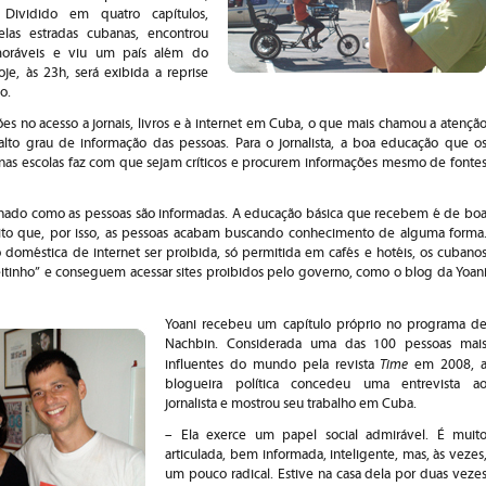
 Dividido em quatro capítulos,
elas estradas cubanas, encontrou
oráveis e viu um país além do
oje, às 23h, será exibida a reprise
o.
ões no acesso a jornais, livros e à internet em Cuba, o que mais chamou a atençã
alto grau de informação das pessoas. Para o jornalista, a boa educação que o
as escolas faz com que sejam críticos e procurem informações mesmo de fonte
onado como as pessoas são informadas. A educação básica que recebem é de bo
ito que, por isso, as pessoas acabam buscando conhecimento de alguma forma
doméstica de internet ser proibida, só permitida em cafés e hotéis, os cubano
tinho” e conseguem acessar sites proibidos pelo governo, como o blog da Yoan
Yoani recebeu um capítulo próprio no programa d
Nachbin. Considerada uma das 100 pessoas mai
Time
influentes do mundo pela revista
em 2008, 
blogueira política concedeu uma entrevista a
jornalista e mostrou seu trabalho em Cuba.
– Ela exerce um papel social admirável. É muit
articulada, bem informada, inteligente, mas, às vezes
um pouco radical. Estive na casa dela por duas veze