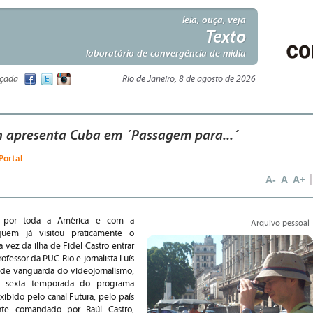
leia, ouça, veja
Texto
laboratório de convergência de mídia
nçada
Rio de Janeiro, 8 de agosto de 2026
n apresenta Cuba em ´Passagem para...´
Portal
A-
A
A+
r por toda a América e com a
Arquivo pessoal
quem já visitou praticamente o
a vez da ilha de Fidel Castro entrar
rofessor da PUC-Rio e jornalista Luís
 de vanguarda do videojornalismo,
 a sexta temporada do programa
exibido pelo canal Futura, pelo país
mente comandado por Raúl Castro,