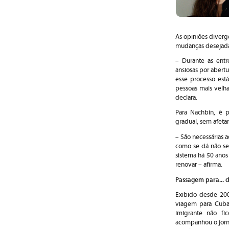
As opiniões diverg
mudanças desejada
– Durante as entr
ansiosas por abert
esse processo est
pessoas mais velh
declara.
Para Nachbin, é 
gradual, sem afeta
– São necessárias a
como se dá não se 
sistema há 50 anos
renovar – afirma.
Passagem para... 
Exibido desde 20
viagem para Cuba 
imigrante não fi
acompanhou o jorna