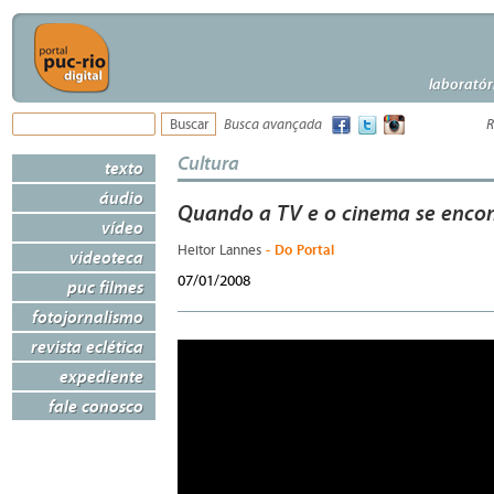
laboratór
Busca avançada
R
Cultura
texto
áudio
Quando a TV e o cinema se enco
vídeo
- Do Portal
Heitor Lannes
videoteca
07/01/2008
puc filmes
fotojornalismo
revista eclética
expediente
fale conosco