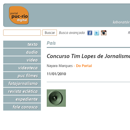
laboratór
Busca avançada
R
País
texto
áudio
Concurso Tim Lopes de Jornalismo
vídeo
- Do Portal
Nayara Marques
videoteca
11/01/2010
puc filmes
fotojornalismo
revista eclética
expediente
fale conosco