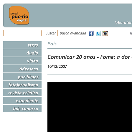
laboratór
Busca avançada
R
País
texto
áudio
Comunicar 20 anos - Fome: a dor 
vídeo
10/12/2007
videoteca
puc filmes
fotojornalismo
revista eclética
expediente
fale conosco