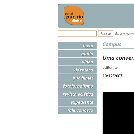
Busca ava
Campus
texto
áudio
Uma conver
vídeo
editor_tv
videoteca
10/12/2007
puc filmes
fotojornalismo
revista eclética
expediente
fale conosco