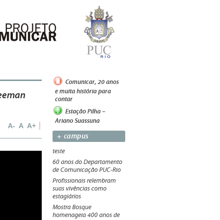
Comunicar, 20 anos
e muita história para
reeman
contar
Estação Pilha –
Ariano Suassuna
A-
A
A+
+ campus
teste
60 anos do Departamento
de Comunicação PUC-Rio
Profissionais relembram
suas vivências como
estagiários
Mostra Bosque
homenageia 400 anos de