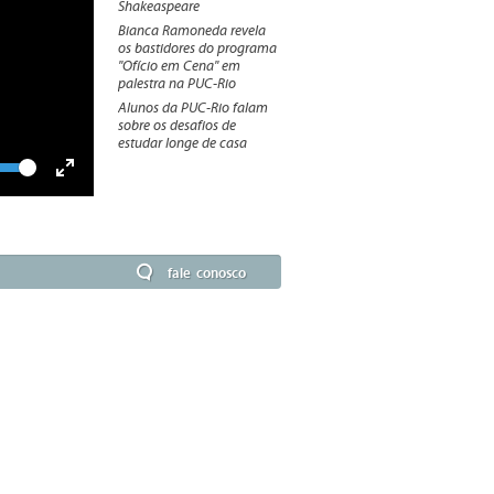
Shakeaspeare
Bianca Ramoneda revela
os bastidores do programa
"Ofício em Cena" em
palestra na PUC-Rio
Alunos da PUC-Rio falam
sobre os desafios de
estudar longe de casa
lume
Toggle
Fullscreen
fale conosco