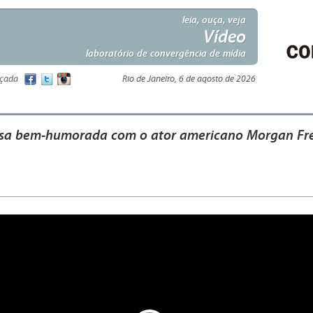
leia, ouça, veja
Vídeo
laboratório de convergência de mídia
nçada
Rio de Janeiro, 6 de agosto de 2026
sa bem-humorada com o ator americano Morgan F