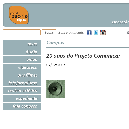
laboratór
Busca avançada
R
Campus
texto
áudio
20 anos do Projeto Comunicar
vídeo
07/12/2007
videoteca
puc filmes
fotojornalismo
revista eclética
expediente
fale conosco