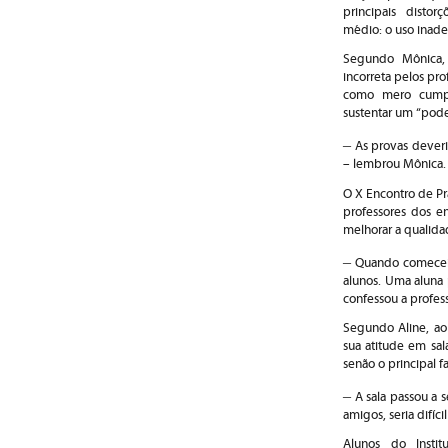
principais disto
médio: o uso inade
Segundo Mônica,
incorreta pelos pro
como mero cumpr
sustentar um “poder
–
As provas deveri
– lembrou Mônica.
O X Encontro de Pr
professores dos e
melhorar a qualidad
–
Quando comecei a
alunos. Uma aluna 
confessou a profes
Segundo Aline, ao
sua atitude em sal
senão o principal 
–
A sala passou a 
amigos, seria difíci
Alunos do Instit