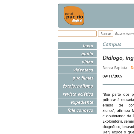
Busca ava
Campus
texto
áudio
Diálogo, ing
vídeo
- D
Bianca Baptista
videoteca
09/11/2009
puc filmes
fotojornalismo
revista eclética
"Boa parte dos p
públicas é causada
expediente
errada de con
fale conosco
alunos", afirmou M
e doutoranda da P
Exploratória, sema
diagnótico, basead
Uerj, expõe o que