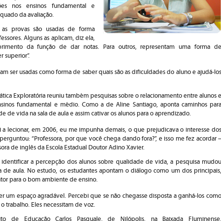
rções nos ensinos fundamental e
quado da avaliação.
 as provas são usadas de forma
fessores. Alguns as aplicam, diz ela,
imento da função de dar notas. Para outros, representam uma forma d
 superior”.
am ser usadas como forma de saber quais são as dificuldades do aluno e ajudá-lo
ática Exploratória reuniu também pesquisas sobre o relacionamento entre alunos 
nsinos fundamental e médio. Como a de Aline Santiago, aponta caminhos par
e de vida na sala de aula e assim cativar os alunos para o aprendizado.
 lecionar, em 2006, eu me impunha demais, o que prejudicava o interesse do
perguntou: “Professora, por que você chega dando fora?”, e isso me fez acordar 
sora de inglês da Escola Estadual Doutor Adino Xavier.
 identificar a percepção dos alunos sobre qualidade de vida, a pesquisa mudo
a de aula. No estudo, os estudantes apontam o diálogo como um dos principais
fator para o bom ambiente de ensino.
ser um espaço agradável. Percebi que se não chegasse disposta a ganhá-los com
l o trabalho. Eles necessitam de voz.
uto de Educação Carlos Pasquale, de Nilópolis, na Baixada Fluminense