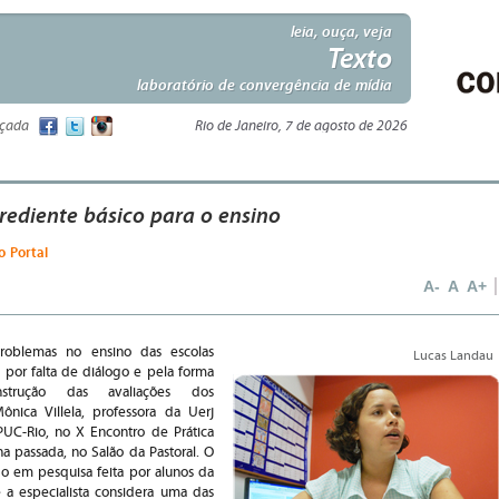
leia, ouça, veja
Texto
laboratório de convergência de mídia
nçada
Rio de Janeiro, 7 de agosto de 2026
rediente básico para o ensino
o Portal
A-
A
A+
roblemas no ensino das escolas
Lucas Landau
 por falta de diálogo e pela forma
strução das avaliações dos
ônica Villela, professora da Uerj
UC-Rio, no X Encontro de Prática
na passada, no Salão da Pastoral. O
o em pesquisa feita por alunos da
 a especialista considera uma das