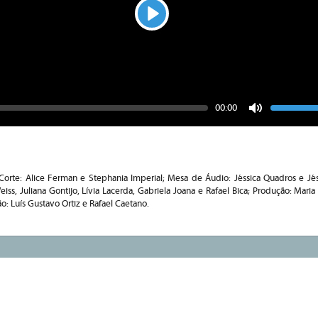
Play
Seek
Vo
Current
00:00
time
Toggle
Mute
orte: Alice Ferman e Stephania Imperial; Mesa de Áudio: Jéssica Quadros e Jés
iss, Juliana Gontijo, Lívia Lacerda, Gabriela Joana e Rafael Bica; Produção: Maria 
o: Luís Gustavo Ortiz e Rafael Caetano.