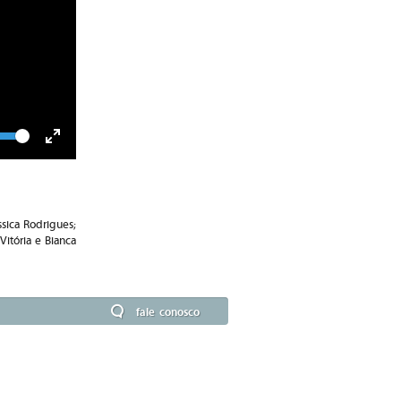
lume
Toggle
Fullscreen
sica Rodrigues;
Vitória e Bianca
fale conosco