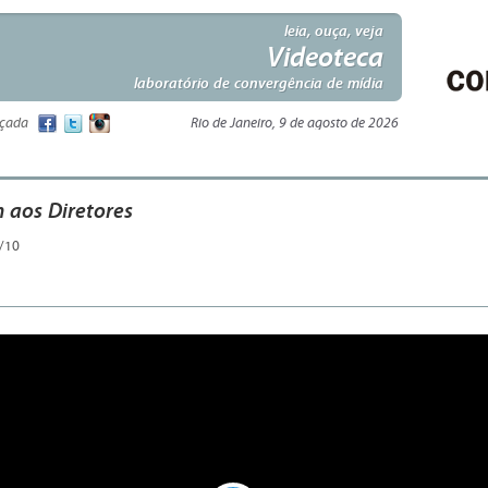
leia, ouça, veja
Videoteca
laboratório de convergência de mídia
nçada
Rio de Janeiro, 9 de agosto de 2026
aos Diretores
/10