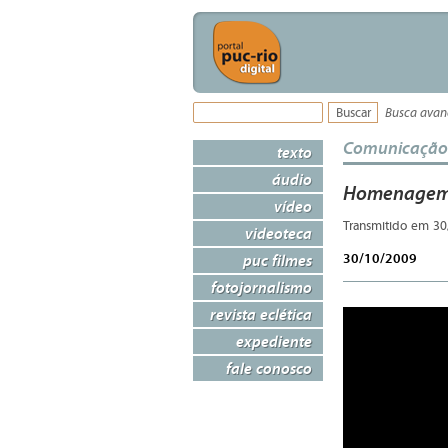
Busca ava
Comunicação
texto
áudio
Homenagem 
vídeo
Transmitido em 30
videoteca
30/10/2009
puc filmes
fotojornalismo
revista eclética
expediente
fale conosco