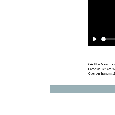
Play
Créditos Mesa de C
Câmeras: Jéssica We
Queiroz; Transmissã