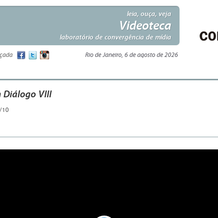
leia, ouça, veja
Videoteca
laboratório de convergência de mídia
nçada
Rio de Janeiro, 6 de agosto de 2026
 Diálogo VIII
/10