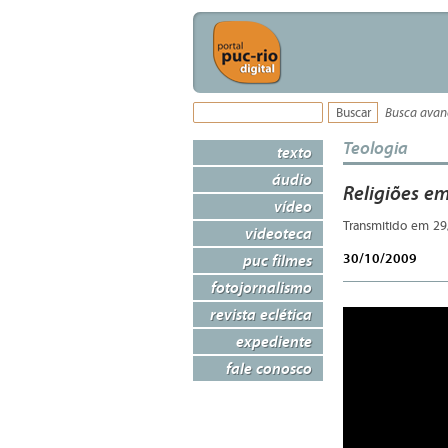
Busca ava
Teologia
texto
áudio
Religiões em
vídeo
Transmitido em 29
videoteca
30/10/2009
puc filmes
fotojornalismo
revista eclética
expediente
fale conosco