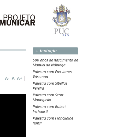
+ teologia
500 anos de nascimento de
Manuel da Nóbrega
Palestra com Frei James
Wiseman
A-
A
A+
Palestra com Sibélius
Pereira
Palestra com Scott
Moringiello
Palestra com Robert
Inchausti
Palestra com Francilaide
Ronsi