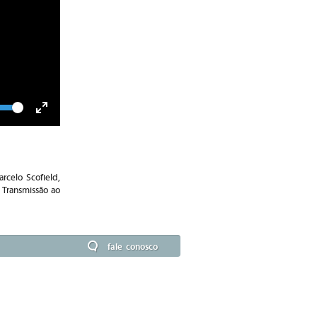
lume
Toggle
Fullscreen
rcelo Scofield,
; Transmissão ao
fale conosco