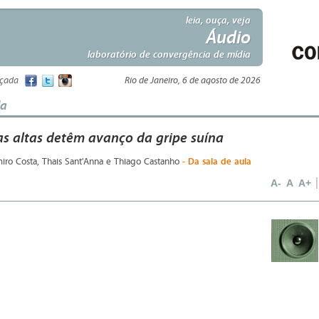
leia, ouça, veja
Áudio
laboratório de convergência de mídia
nçada
Rio de Janeiro, 6 de agosto de 2026
la
s altas detêm avanço da gripe suína
- Da sala de aula
miro Costa, Thais Sant'Anna e Thiago Castanho
A-
A
A+