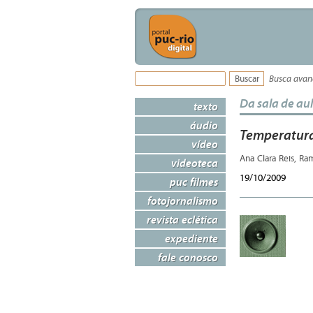
Busca ava
Da sala de au
texto
áudio
Temperatura
vídeo
Ana Clara Reis, Ra
videoteca
19/10/2009
puc filmes
fotojornalismo
revista eclética
expediente
fale conosco