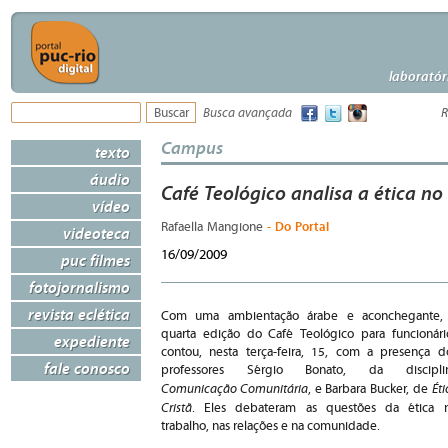
laboratór
Busca avançada
R
Campus
texto
áudio
Café Teológico analisa a ética no
vídeo
- Do Portal
Rafaella Mangione
videoteca
16/09/2009
puc filmes
fotojornalismo
revista eclética
Com uma ambientação árabe e aconchegante,
quarta edição do Café Teológico para funcionári
expediente
contou, nesta terça-feira, 15, com a presença d
fale conosco
professores Sérgio Bonato, da discipli
Comunicação Comunitária
Éti
, e Barbara Bucker, de
Cristã
. Eles debateram as questões da ética 
trabalho, nas relações e na comunidade.