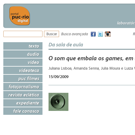
laboratór
Busca avançada
R
Da sala de aula
texto
áudio
O som que embala os games, em 
vídeo
Juliana Lisboa, Amanda Senna, Julia Moura e Luiza
videoteca
15/09/2009
puc filmes
fotojornalismo
revista eclética
expediente
fale conosco