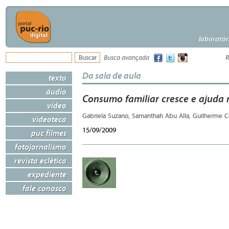
laboratór
Busca avançada
R
Da sala de aula
texto
áudio
Consumo familiar cresce e ajuda 
vídeo
Gabriela Suzano, Samanthah Abu Alla, Guilherme Co
videoteca
15/09/2009
puc filmes
fotojornalismo
revista eclética
expediente
fale conosco