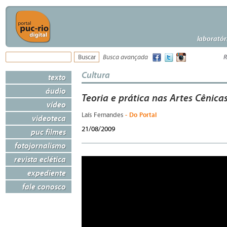
laboratór
Busca avançada
R
Cultura
texto
áudio
Teoria e prática nas Artes Cênica
vídeo
- Do Portal
Laís Fernandes
videoteca
21/08/2009
puc filmes
fotojornalismo
revista eclética
expediente
fale conosco