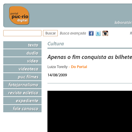
laboratór
Busca avançada
R
Cultura
texto
áudio
Apenas o fim conquista as bilhete
vídeo
- Do Portal
Luiza Torelly
videoteca
14/08/2009
puc filmes
fotojornalismo
revista eclética
expediente
fale conosco