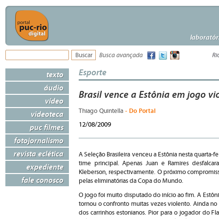
laboratór
Busca avançada
Ri
Esporte
texto
áudio
Brasil vence a Estônia em jogo vi
vídeo
- Do Portal
Thiago Quintella
videoteca
12/08/2009
puc filmes
fotojornalismo
revista eclética
A Seleção Brasileira venceu a Estônia nesta quarta-fe
time principal. Apenas Juan e Ramires desfalcar
expediente
Kleberson, respectivamente. O próximo compromisso
fale conosco
pelas eliminatórias da Copa do Mundo.
O jogo foi muito disputado do início ao fim. A Estô
tornou o confronto muitas vezes violento. Ainda no
dos carrinhos estonianos. Pior para o jogador do F