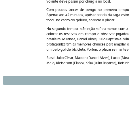
volante deve passar por cirurgia no local.
Com poucos lances de perigo no primeiro tempo, 
Apenas aos 42 minutos, após rebatida da zaga eston
tocou no canto do goleiro, abrindo o placar.
No segundo tempo, a Seleção sofreu menos com a 
colocar os reservas em campo e observar jogadores
brasileira. Miranda, Daniel Alves, Julio Baptista e
protagonizaram as melhores chances para ampliar o
um belo gol de bicicleta. Porém, o placar se mantev
Brasil: Julio César, Maicon (Daniel Alves), Lucio (Mir
Melo, Kleberson (Elano), Kaká (Julio Baptista); Robinh