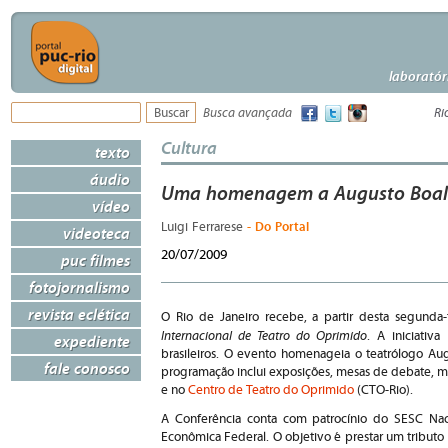
laboratór
Busca avançada
Ri
Cultura
texto
áudio
Uma homenagem a Augusto Boal
vídeo
- Do Portal
Luigi Ferrarese
videoteca
20/07/2009
puc filmes
fotojornalismo
revista eclética
O Rio de Janeiro recebe, a partir desta segunda-
Internacional de Teatro do Oprimido
. A iniciativ
expediente
brasileiros. O evento homenageia o teatrólogo Au
fale conosco
programação inclui exposições, mesas de debate, mo
e no
Centro de Teatro do Oprimido
(CTO-Rio).
A Conferência conta com patrocínio do SESC Naci
Econômica Federal. O objetivo é prestar um tributo 