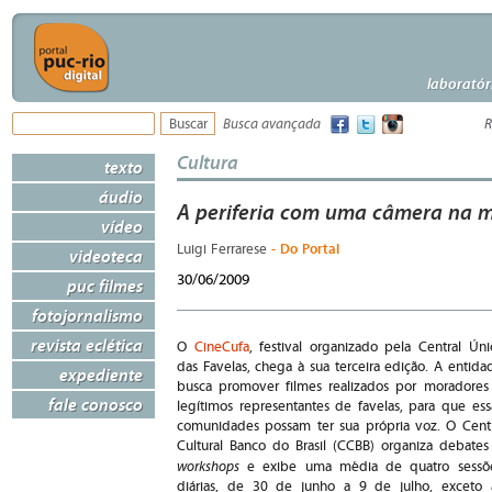
laboratór
Busca avançada
R
Cultura
texto
áudio
A periferia com uma câmera na 
vídeo
- Do Portal
Luigi Ferrarese
videoteca
30/06/2009
puc filmes
fotojornalismo
revista eclética
O
CineCufa
, festival organizado pela Central Úni
das Favelas, chega à sua terceira edição. A entida
expediente
busca promover filmes realizados por moradores
fale conosco
legítimos representantes de favelas, para que ess
comunidades possam ter sua própria voz. O Cent
Cultural Banco do Brasil (CCBB) organiza debates
workshops
e exibe uma média de quatro sessõ
diárias, de 30 de junho a 9 de julho, exceto 