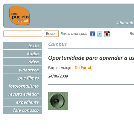
laboratór
Busca avançada
Ri
Campus
texto
áudio
Oportunidade para aprender a us
vídeo
- Do Portal
Raquel Araujo
videoteca
24/06/2009
puc filmes
fotojornalismo
revista eclética
expediente
fale conosco