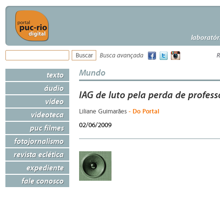
laboratór
Busca avançada
R
Mundo
texto
áudio
IAG de luto pela perda de profes
vídeo
- Do Portal
Liliane Guimarães
videoteca
02/06/2009
puc filmes
fotojornalismo
revista eclética
expediente
fale conosco