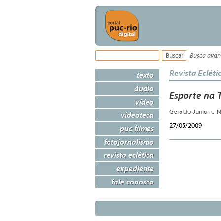
Busca ava
Revista Ecléti
texto
áudio
Esporte na 
vídeo
Geraldo Junior e 
videoteca
27/05/2009
puc filmes
fotojornalismo
revista eclética
expediente
fale conosco